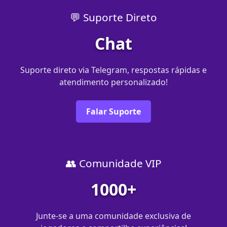
💬 Suporte Direto
Chat
Suporte direto via Telegram, respostas rápidas e
atendimento personalizado!
Falar Suporte
👥 Comunidade VIP
1000+
Junte-se a uma comunidade exclusiva de