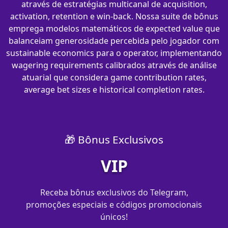
através de estratégias multicanal de acquisition,
activation, retention e win-back. Nossa suite de bônus
emprega modelos matemáticos de expected value que
balanceiam generosidade percebida pelo jogador com
sustainable economics para o operator, implementando
wagering requirements calibrados através de análise
atuarial que considera game contribution rates,
average bet sizes e historical completion rates.
🎁 Bônus Exclusivos
VIP
Receba bônus exclusivos do Telegram,
promoções especiais e códigos promocionais
únicos!