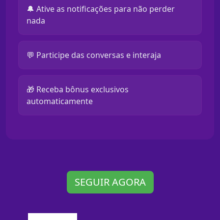
🔔 Ative as notificações para não perder
nada
💬 Participe das conversas e interaja
🎁 Receba bônus exclusivos
automaticamente
SEGUIR AGORA