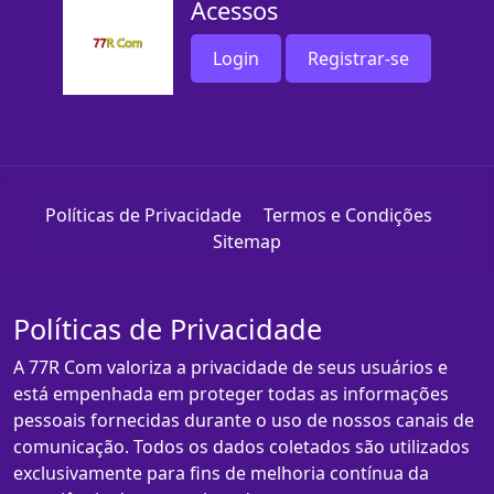
Acessos
Login
Registrar-se
Políticas de Privacidade
Termos e Condições
Sitemap
Políticas de Privacidade
A 77R Com valoriza a privacidade de seus usuários e
está empenhada em proteger todas as informações
pessoais fornecidas durante o uso de nossos canais de
comunicação. Todos os dados coletados são utilizados
exclusivamente para fins de melhoria contínua da