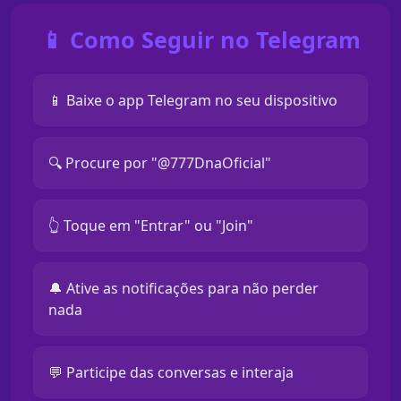
📱 Como Seguir no Telegram
📱 Baixe o app Telegram no seu dispositivo
🔍 Procure por "@777DnaOficial"
👆 Toque em "Entrar" ou "Join"
🔔 Ative as notificações para não perder
nada
💬 Participe das conversas e interaja