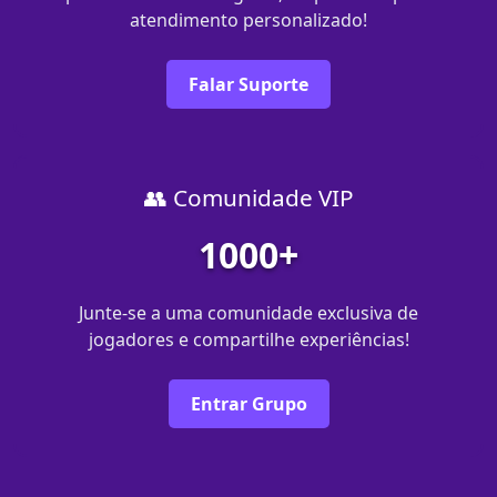
atendimento personalizado!
Falar Suporte
👥 Comunidade VIP
1000+
Junte-se a uma comunidade exclusiva de
jogadores e compartilhe experiências!
Entrar Grupo