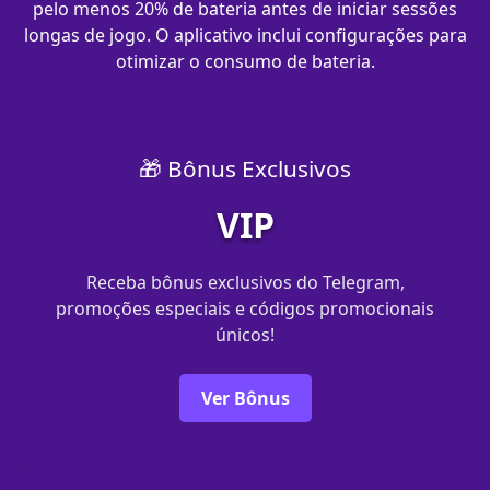
pelo menos 20% de bateria antes de iniciar sessões
longas de jogo. O aplicativo inclui configurações para
otimizar o consumo de bateria.
🎁 Bônus Exclusivos
VIP
Receba bônus exclusivos do Telegram,
promoções especiais e códigos promocionais
únicos!
Ver Bônus