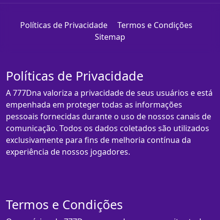
Políticas de Privacidade
Termos e Condições
Sitemap
Políticas de Privacidade
A 777Dna valoriza a privacidade de seus usuários e está
empenhada em proteger todas as informações
pessoais fornecidas durante o uso de nossos canais de
comunicação. Todos os dados coletados são utilizados
exclusivamente para fins de melhoria contínua da
experiência de nossos jogadores.
Termos e Condições