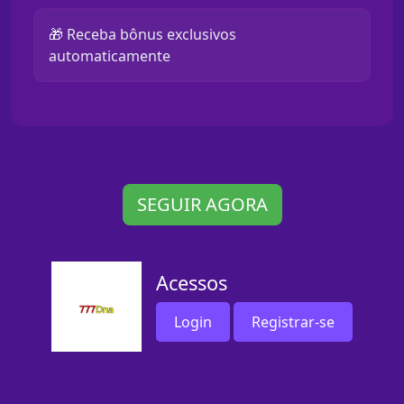
🎁 Receba bônus exclusivos
automaticamente
SEGUIR AGORA
Acessos
Login
Registrar-se