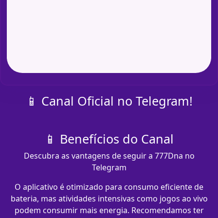
📱 Canal Oficial no Telegram!
📱 Benefícios do Canal
Descubra as vantagens de seguir a 777Dna no
Telegram
O aplicativo é otimizado para consumo eficiente de
bateria, mas atividades intensivas como jogos ao vivo
podem consumir mais energia. Recomendamos ter