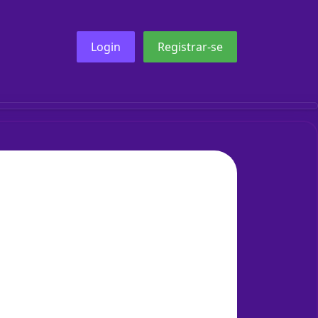
Login
Registrar-se