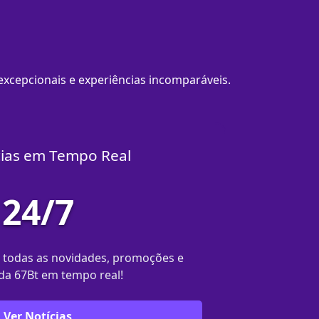
 excepcionais e experiências incomparáveis.
cias em Tempo Real
24/7
e todas as novidades, promoções e
da 67Bt em tempo real!
Ver Notícias