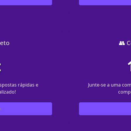
reto
👥 
t
espostas rápidas e
Junte-se a uma com
lizado!
compa
e