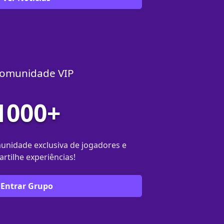
Comunidade VIP
1000+
unidade exclusiva de jogadores e
rtilhe experiências!
Entrar Grupo