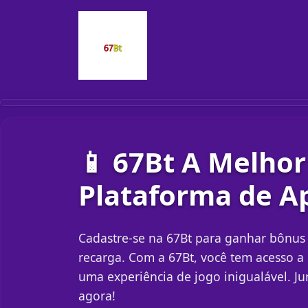
📱 67Bt A Melhor
Plataforma de A
Cadastre-se na 67Bt para ganhar bônus
recarga. Com a 67Bt, você tem acesso a
uma experiência de jogo inigualável. J
agora!