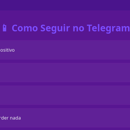
📱 Como Seguir no Telegram
ositivo
erder nada