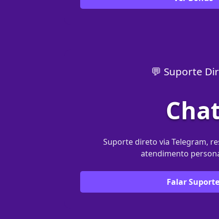
💬 Suporte Di
Cha
Suporte direto via Telegram, r
atendimento persona
Falar Suport