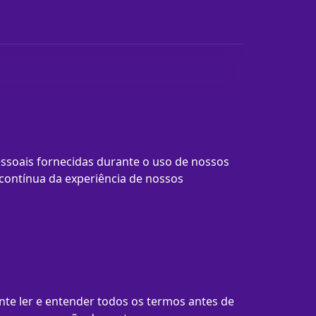
essoais fornecidas durante o uso de nossos
 contínua da experiência de nossos
nte ler e entender todos os termos antes de