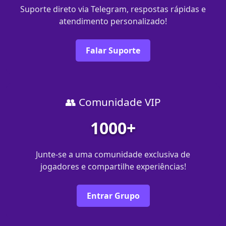
Suporte direto via Telegram, respostas rápidas e
atendimento personalizado!
Falar Suporte
👥 Comunidade VIP
1000+
Junte-se a uma comunidade exclusiva de
jogadores e compartilhe experiências!
Entrar Grupo