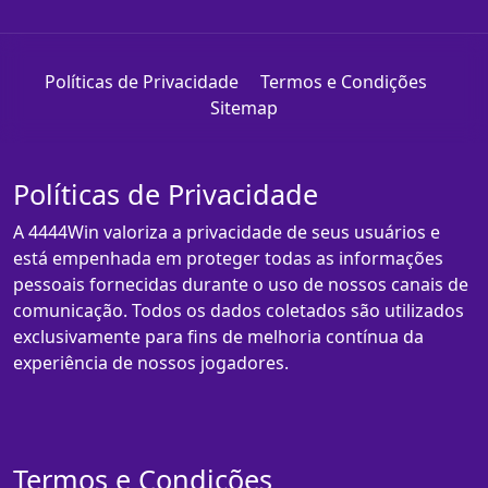
Políticas de Privacidade
Termos e Condições
Sitemap
Políticas de Privacidade
A 4444Win valoriza a privacidade de seus usuários e
está empenhada em proteger todas as informações
pessoais fornecidas durante o uso de nossos canais de
comunicação. Todos os dados coletados são utilizados
exclusivamente para fins de melhoria contínua da
experiência de nossos jogadores.
Termos e Condições