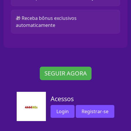
🎁 Receba bônus exclusivos
automaticamente
SEGUIR AGORA
Acessos
Login
Registrar-se