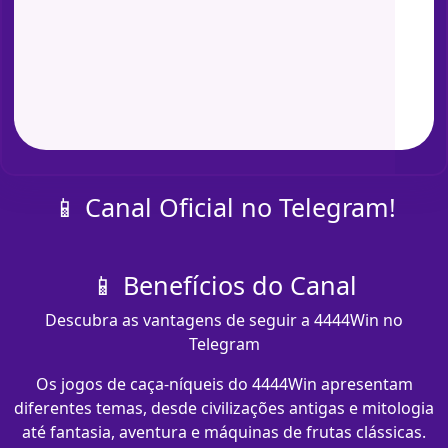
📱 Canal Oficial no Telegram!
📱 Benefícios do Canal
Descubra as vantagens de seguir a 4444Win no
Telegram
Os jogos de caça-níqueis do 4444Win apresentam
diferentes temas, desde civilizações antigas e mitologia
até fantasia, aventura e máquinas de frutas clássicas.